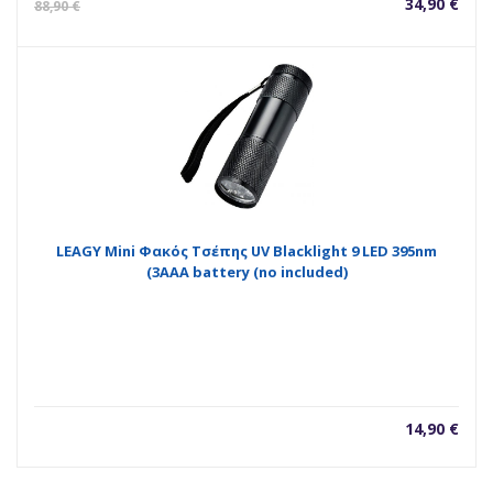
Η
Orig
34,90
€
88,90
€
τρέχουσα
pric
τιμή
was
είναι:
88,9
34,90 €.
LEAGY Mini Φακός Τσέπης UV Blacklight 9 LED 395nm
(3AAA battery (no included)
14,90
€