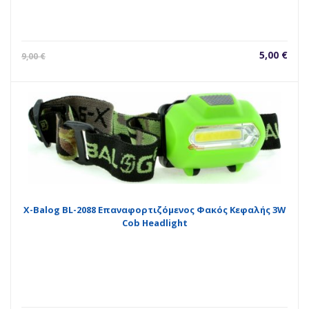
Η
Orig
5,00
€
9,00
€
τρέχουσ
pric
τιμή
was
είναι:
9,00
5,00 €.
X-Balog BL-2088 Επαναφορτιζόμενος Φακός Κεφαλής 3W
Cob Headlight