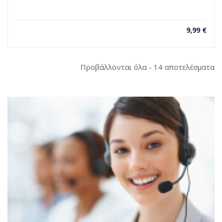
9,99
€
So
Προβάλλονται όλα - 14 αποτελέσματα
b
la